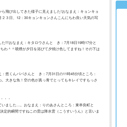
から飛び出してきた様子に見えました!おなまえ：キョンキョ
２３日、12：30キョンキョンさんこんにちわ良い天気の写
!!!おなまえ：キタロウさんと き：7月18日19時17分と
にちわ＾＾噴煙が夕日を浴びて夕焼け色してますね！その下は
：悠くんパパさんと き：7月31日の11時45分頃ところ：
わ。大きな魚！空の色が真っ青でとってもキレイですもっさ
・・・
ていました…。おなまえ：りのあさんところ：東串良町と
の決定的瞬間ですねこの雲は降水雲（こうすいうん）と言いま