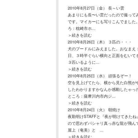
2010年8月27日（金）
長～い雲
あまりにも長〜い雲だったので撮って
です。マイカーにも写りこんでました
ろ：枕崎市ホ...
＞続きを読む
2010年8月26日（木）
３匹の・・・
犬のプードルにみえました。おなまえ
日、３時半ぐらい横向と正面をむいて
３匹いるように...
＞続きを読む
2010年8月25日（水）
頑張るぞー！
空を見上げてたら、横から見た白熊が
したわかりますかなんか感動したゃった
ところ：薩摩川内市内ジ...
＞続きを読む
2010年8月24日（火）
朝焼け
夜勤明けSTAFFと『夜が明けてきた
ので思わずパシャリ真っ赤な龍が飛んで
屋上（奄美）と ...
＞続きを読む