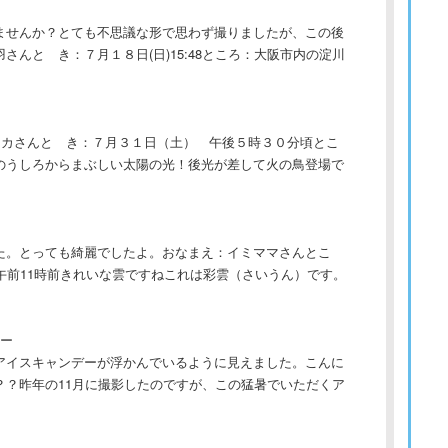
ませんか？とても不思議な形で思わず撮りましたが、この後
んと き：７月１８日(日)15:48ところ：大阪市内の淀川
タカさんと き：７月３１日（土） 午後５時３０分頃とこ
のうしろからまぶしい太陽の光！後光が差して火の鳥登場で
た。とっても綺麗でしたよ。おなまえ：イミママさんとこ
午前11時前きれいな雲ですねこれは彩雲（さいうん）です。
ー
アイスキャンデーが浮かんでいるように見えました。こんに
？？昨年の11月に撮影したのですが、この猛暑でいただくア