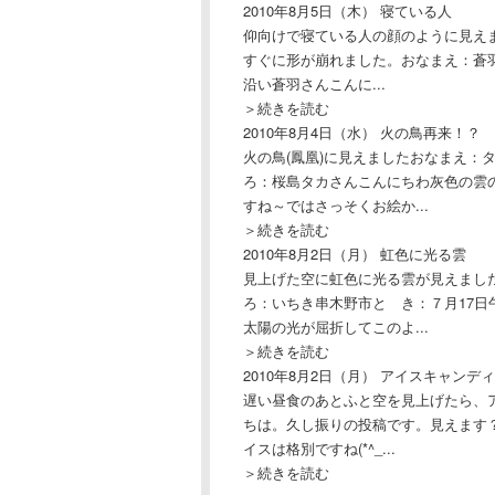
2010年8月5日（木）
寝ている人
仰向けで寝ている人の顔のように見え
すぐに形が崩れました。おなまえ：蒼羽さ
沿い蒼羽さんこんに...
＞続きを読む
2010年8月4日（水）
火の鳥再来！？
火の鳥(鳳凰)に見えましたおなまえ：
ろ：桜島タカさんこんにちわ灰色の雲
すね～ではさっそくお絵か...
＞続きを読む
2010年8月2日（月）
虹色に光る雲
見上げた空に虹色に光る雲が見えまし
ろ：いちき串木野市と き：７月17日
太陽の光が屈折してこのよ...
＞続きを読む
2010年8月2日（月）
アイスキャンディ
遅い昼食のあとふと空を見上げたら、
ちは。久し振りの投稿です。見えます
イスは格別ですね(*^_...
＞続きを読む