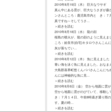
2010年8月19日（木）
巨大なウサギ
真ん中にある雲が、巨大なうさぎが森
ンさんところ：鹿児島市内と き：７月
真ですね～そしてうさ...
＞続きを読む
2010年8月18日（水）
龍の顔
桜島の噴火が、龍の顔のように見えました
ころ：姶良市(自宅)キタロウさんこん
灰が落ちてい...
＞続きを読む
2010年8月12日（木）
魚に見えました
青い海を泳ぐ魚に見えました。おなまえ
大島郡喜界町悠くんパパさんこんにち
んには神秘的な魚に見...
＞続きを読む
2010年8月6日（金）
空から地面に雲が
空から地面に雲がのびていて、移動し
き：７月１４日、午前8時過ぎ通り雨
す。夏の時...
＞続きを読む