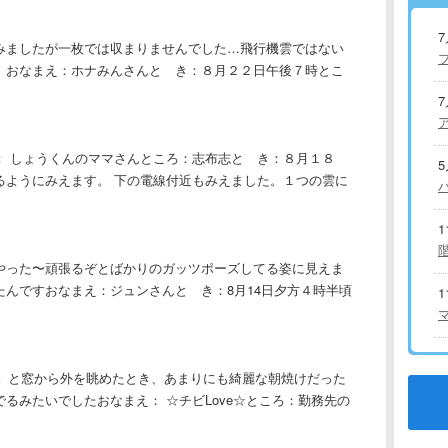
みましたが一枚では収まりませんでした…飛行機雲ではない
。おなまえ：ホナみんさんと き：８月２２日午後７時とこ
： しょうくんのママさんところ：志布志と き：８月１８
るようにみえます。 下の電線付近もみえました。１つの雲に
やった〜頑張るぞとばかりのガッツポーズしてる姿に見えま
んですおなまえ：ジュンさんと き：8月14日夕方４時半頃
ね』と窓から外を眺めたとき、あまりにも綺麗な朝焼けだった
るみたいでしたおなまえ： ☆チビLove☆ところ：勤務先の