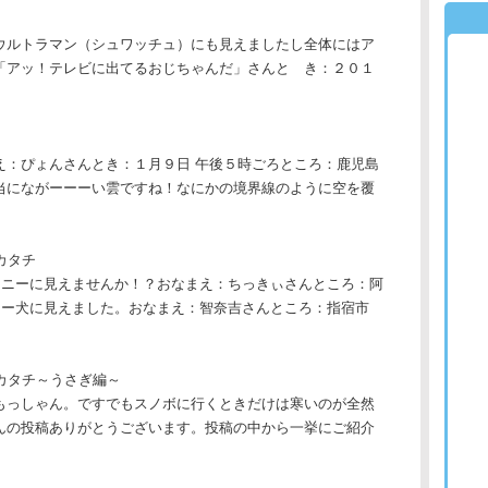
ウルトラマン（シュワッチュ）にも見えましたし全体にはア
「アッ！テレビに出てるおじちゃんだ」さんと き：２０１
え：ぴょんさんとき：１月９日 午後５時ごろところ：鹿児島
当にながーーーい雲ですね！なにかの境界線のように空を覆
カタチ
ーニーに見えませんか！？おなまえ：ちっきぃさんところ：阿
リー犬に見えました。おなまえ：智奈吉さんところ：指宿市
カタチ～うさぎ編～
もっしゃん。ですでもスノボに行くときだけは寒いのが全然
んの投稿ありがとうございます。投稿の中から一挙にご紹介