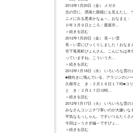
2012年1月20日（金）
メガネ
北の空に、洒落た眼鏡にも見えたし、
ニメに出る悪者かなぁ～。おなまえ：
０年３月９日ところ：鹿屋市...
＞続きを読む
2012年1月20日（金）
長～い雲
長～い雲にびっくりしました！おなま
市下竜尾町ぴょんさん、こんにちは本
っていますね。こういう大...
＞続きを読む
2012年1月18日（水）
いろいろな雲の
■横向きに飛んでいる、アラジンのジ
久根市と き：２月１６日１７時■コ
と き：２月１７日12時...
＞続きを読む
2012年1月17日（火）
いろいろな雲の
みなさんコンニチワ寒いのが大嫌いな
平気なもっしゃん。ですいつもたくさ
今回は～うさぎ編～ですぴょ...
＞続きを読む