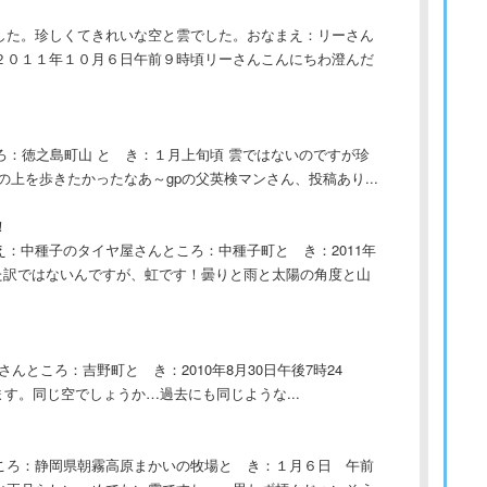
した。珍しくてきれいな空と雲でした。おなまえ：リーさん
２０１１年１０月６日午前９時頃リーさんこんにちわ澄んだ
ろ：徳之島町山 と き：１月上旬頃 雲ではないのですが珍
上を歩きたかったなあ～gpの父英検マンさん、投稿あり...
！
：中種子のタイヤ屋さんところ：中種子町と き：2011年
見えた訳ではないんですが、虹です！曇りと雨と太陽の角度と山
んところ：吉野町と き：2010年8月30日午後7時24
います。同じ空でしょうか…過去にも同じような...
ころ：静岡県朝霧高原まかいの牧場と き：１月６日 午前