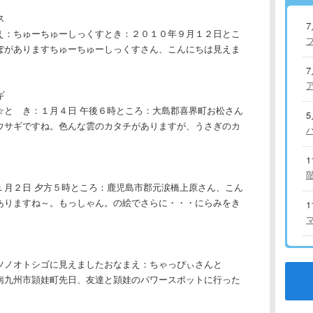
ス
え：ちゅーちゅーしっくすとき：２０１０年９月１２日とこ
ぽがありますちゅーちゅーしっくすさん、こんにちは見えま
ギ
☆と き：１月４日 午後６時ところ：大島郡喜界町お松さん
ウサギですね。色んな雲のカタチがありますが、うさぎのカ
１月２日 夕方５時ところ：鹿児島市郡元涙橋上原さん、こん
ありますね～。もっしゃん。の絵でさらに・・・にらみをき
ツノオトシゴに見えましたおなまえ：ちゃっぴぃさんと
南九州市頴娃町先日、友達と頴娃のパワースポットに行った