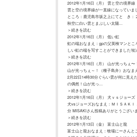
2012年1月16日（月）
雲と空の境界線
雲と空の境界線が一直線になっていま
ところ：鹿児島市坂之上にてと き：
秋空に白い雲とまぶしい太陽...
＞続きを読む
2012年1月16日（月）
低い虹
虹の端おなまえ：gpの父英検マンとこ
しい虹の端を写すことができました!虹の
＞続きを読む
2012年1月16日（月）
山が光っちぇ〜
山が光っちぇ～！（種子島弁）おなまえ
2月22日14時30分ぐらい雲が何に
の偶然！山が光っ...
＞続きを読む
2012年1月16日（月）
犬ｖｓジョーズ
犬vsジョーズおなまえ：ＭＩＳＡＫＩ さ
分 MISAKIさん投稿ありがとうござ
＞続きを読む
2012年1月13日（金）
富士山と龍
富士山と龍おなまえ：牧場にーさんと