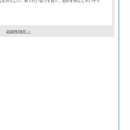
お正月らしい、めでたい雲ですね～。思わず拝んじゃいそう
2026年08月 ＞