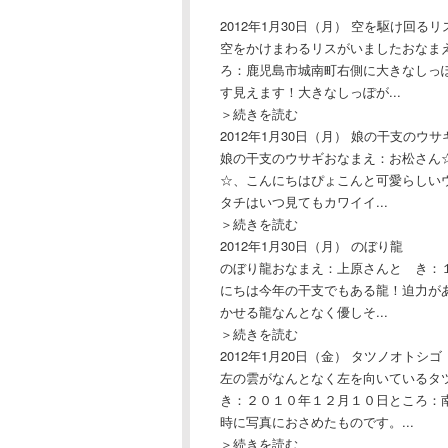
2012年1月30日（月）
空を駆け回るリ
空をかけまわるリスがいましたおなま
ろ：鹿児島市城南町右側に大きなしっ
す見えます！大きなしっぽが...
＞続きを読む
2012年1月30日（月）
娘の干支のウサ
娘の干支のウサギおなまえ：お松さん
☆、こんにちはぴょこんと可愛らしい
タチはいつ見てもカワイイ...
＞続きを読む
2012年1月30日（月）
のぼり龍
のぼり龍おなまえ：上原さんと き：
にちは今年の干支でもある龍！迫力が
かせる龍なんとなく優しそ...
＞続きを読む
2012年1月20日（金）
タツノオトシゴ
左の雲がなんとなく左を向いているタ
き：２０１０年１２月１０日ところ：
時に写真におさめたものです。...
＞続きを読む