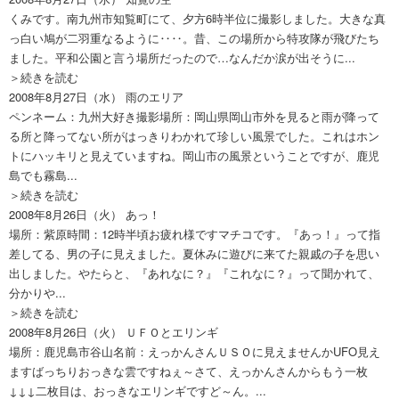
くみです。南九州市知覧町にて、夕方6時半位に撮影しました。大きな真
っ白い鳩が二羽重なるように‥‥。昔、この場所から特攻隊が飛びたち
ました。平和公園と言う場所だったので…なんだか涙が出そうに...
＞続きを読む
2008年8月27日（水）
雨のエリア
ペンネーム：九州大好き撮影場所：岡山県岡山市外を見ると雨が降って
る所と降ってない所がはっきりわかれて珍しい風景でした。これはホン
トにハッキリと見えていますね。岡山市の風景ということですが、鹿児
島でも霧島...
＞続きを読む
2008年8月26日（火）
あっ！
場所：紫原時間：12時半頃お疲れ様ですマチコです。『あっ！』って指
差してる、男の子に見えました。夏休みに遊びに来てた親戚の子を思い
出しました。やたらと、『あれなに？』『これなに？』って聞かれて、
分かりや...
＞続きを読む
2008年8月26日（火）
ＵＦＯとエリンギ
場所：鹿児島市谷山名前：えっかんさんＵＳＯに見えませんかUFO見え
ますばっちりおっきな雲ですねぇ～さて、えっかんさんからもう一枚
↓↓↓二枚目は、おっきなエリンギですど～ん。...