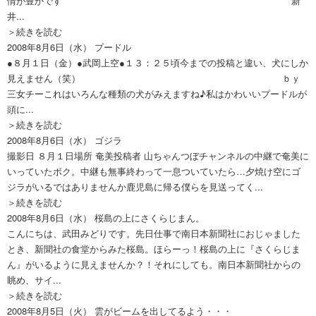
情が豊かです 新
井...
＞続きを読む
2008年8月6日（水）
プードル
●８月１日（金）●武岡上空●１３：２５頃今までの投稿と違い、犬にしか
見えません（笑） ｂｙ
三女チーこれはいろんな種類の犬がみえますね♪私はかわいいプードルが
頭に...
＞続きを読む
2008年8月6日（水）
ゴジラ
撮影日 ８月１日場所 奄美投稿者 山ちゃんつぼチャンネルの中継で奄美に
いっていたボク。中継も無事終わって一息ついていたら…夕焼け空にゴ
ジラがいるではありませんか鹿児島に帰る僕らを見送ってく...
＞続きを読む
2008年8月6日（水）
桜島の上にさくらじまん。
こんにちは、武田みどりです。先日仕事で南日本新聞社におじゃました
とき、新聞社の食堂からみた桜島。ほらーっ！桜島の上に『さくらじま
ん』がいるように見えませんか？！それにしても。南日本新聞社からの
眺め、サイ...
＞続きを読む
2008年8月5日（火）
雲がビームを出してるよう・・・