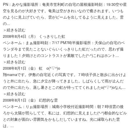
PN：あやな撮影場所：奄美市笠利町の自宅の屋根撮影時刻：19:30空や星
空を見るのが大好きです。奄美は空がきれいなので癒されます。いつも
のように見上げていたら、雲がビームを出してるように見えました。雲
の...
＞続きを読む
2008年8月4日（月）
くっきりした虹
ペンネーム：まぁ撮影時刻：7/17 PM7時半撮影場所：天保山の自宅のベ
ランダ今まで見たことないぐらいくっきりした虹だったので、思わず撮
りました！夕焼けとのコントラストが素敵でした(^-^)これはホント...
＞続きを読む
2008年8月1日（金）
虹 o(^▽^)o
翔mamaです。伊敷の自宅近くの写真です。７時頃子供と散歩に出かけよ
うと外に出たら、急に夕立が降ってきました。しばらくして雨が止んだ
ので外に出たら、蒸し暑さとこの虹が待っててくれましたo(^▽^)oなん...
＞続きを読む
2008年8月1日（金）
幻想的な雲
ペンネーム：りぉ撮影場所：城南小学校付近撮影時間：朝７時頃雲の後
ろから太陽が照らしてて、私には、幻想的に見えました(^-^)都会的なビル
との対象が面白い雰囲気をかもしだしていますね。光に縁取られた雲
は、...