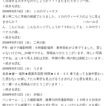
く出現するカタチなのでしょうか？？？またまたスタッフ一同...
＞続きを読む
2008年8月14日（木）
ミロのヴィーナス
昼１時ごろに学校の校庭でとりました。ミロのヴィーナスのように見え
ませんか？ ハルハルさ
ん、こんにちは。こんなカンジでしょうか？それにしても、ミロのヴィ
ーナスの両...
＞続きを読む
2008年8月13日（水）
二本の虹
P.N：綾ママ撮影時間：６時撮影場所：東串良虹が２本でてました。雲じ
ゃないけどm(__)m綾ママさん、投稿ありがとうございます。珍しい写真
ですね。はっきり見える虹は主虹、外側の薄い色の虹は副虹といいます...
＞続きを読む
2008年8月12日（火）
うさぎ
名前★健一 場所★鹿屋市花岡 時間★１８：３０ 車で走ってる途中変わっ
た雲がないか探してたら青空を見上げるうさぎのような雲を発見しまし
た！健一さん投稿ありがとうございます！...
＞続きを読む
2008年8月12日（火）
夕焼け
ペンネーム：こころ撮影場所：薩摩川内市撮影時刻：１９時３０分頃夕
焼けがとても綺麗でした暮れなずむ空は、ちょっぴりもの悲しさを感じ