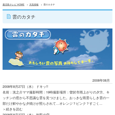
鹿児島テレビ HOME
天気情報
雲のカタチ
雲のカタチ
2008年08月
2008年8月27日（水）
ドキッ!!
名前：洸之介ママ撮影時間：19時撮影場所：曽於市雨上がりの夕方、キ
ッチンの窓から不思議な雲を見つけました。おっきな雨雲らしき雲の一
部だけ鮮やかな夕焼けが照らされて…オレンジ？ピンク？すごく...
＞続きを読む
2008年8月27日（水）
知覧の空