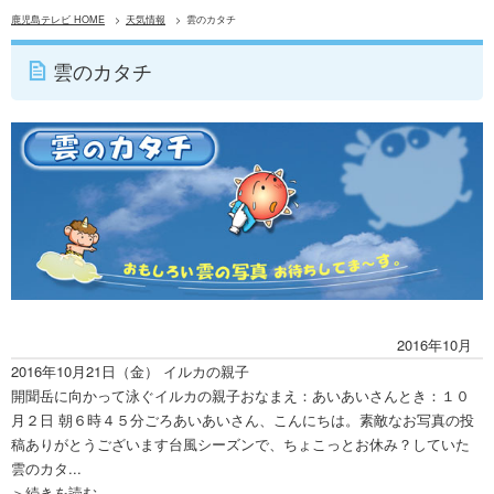
鹿児島テレビ HOME
天気情報
雲のカタチ
雲のカタチ
2016年10月
2016年10月21日（金）
イルカの親子
開聞岳に向かって泳ぐイルカの親子おなまえ：あいあいさんとき：１０
月２日 朝６時４５分ごろあいあいさん、こんにちは。素敵なお写真の投
稿ありがとうございます台風シーズンで、ちょこっとお休み？していた
雲のカタ...
＞続きを読む