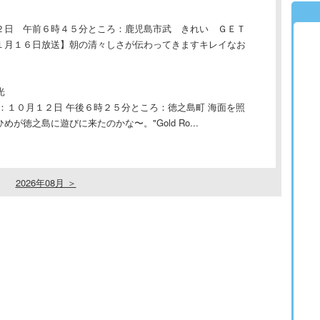
２日 午前６時４５分ところ：鹿児島市武 きれい ＧＥＴ
１月１６日放送】朝の清々しさが伝わってきますキレイなお
光
 き：１０月１２日 午後６時２５分ところ：徳之島町 海面を照
徳之島に遊びに来たのかな〜。"Gold Ro...
2026年08月 ＞