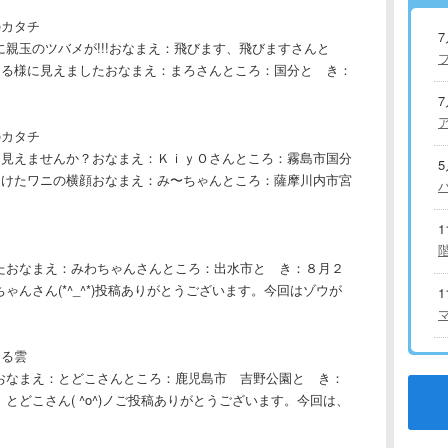
カタチ
に親玉のツバメが!!!おなまえ：飛びます、飛びますさんと
てる様に見えましたおなまえ：まろさんところ：国分と き：
カタチ
に見えませんか？おなまえ：ＫｉｙＯさんところ：霧島市国分
開けたワニの横顔おなまえ：み〜ちゃんところ：薩摩川内市宮
ウ
たおなまえ：みわちゃんさんところ：出水市と き：８月２
んさん(*^_^*)投稿ありがとうございます。今回はゾウが
える雲
おなまえ：とどこさんところ：鹿児島市 吉野公園と き：
とどこさん( ^o^)ノご投稿ありがとうございます。今回は、