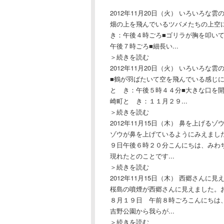
2012年11月20日（火）
いろいろな雲の
畑の上を飛んでいるツバメたちの上空
き：午後４時ごろ■ゴリラが胸を叩い
午後７時ごろ■細長い...
＞続きを読む
2012年11月20日（火）
いろいろな雲の
■鶴が羽ばたいて空を飛んでいる感じ
と き：午後５時４４分■大きな口を
崎町と き：１１月２９...
＞続きを読む
2012年11月15日（木）
鼻を上げるゾ
ゾウが鼻を上げているようにみえまし
９日午後６時２０分こんにちは、みわちゃ
現れたとのことです...
＞続きを読む
2012年11月15日（木）
西郷さんに見
桜島の噴煙が西郷さんに見えました。
８月１９日 午前８時ごろこんにちは、
吉野公園から我らが...
＞続きを読む