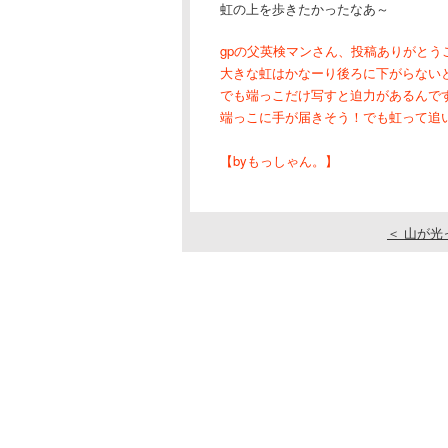
虹の上を歩きたかったなあ～
gpの父英検マンさん、投稿ありがとう
大きな虹はかなーり後ろに下がらない
でも端っこだけ写すと迫力があるんで
端っこに手が届きそう！でも虹って追
【byもっしゃん。】
＜ 山が光