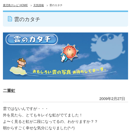
鹿児島テレビ HOME
天気情報
雲のカタチ
雲のカタチ
二重虹
2009年2月27日
雲ではないんですが・・・
外を見たら、とてもキレイな虹がでてました！
よ〜く見ると虹が二段になってるの、わかりますか？？
朝からすごく幸せな気分になりました(^-^)