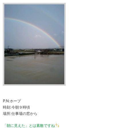
P.N:ホープ
時刻:今朝９時頃
場所:仕事場の窓から
「朝に見えた」とは素敵ですね