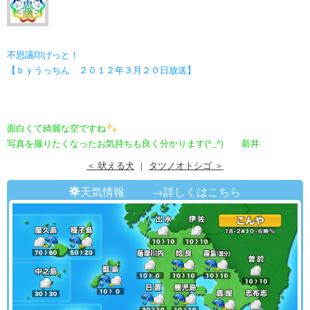
不思議印げっと！
【ｂｙうっちん ２０１２年３月２０日放送】
面白くて綺麗な空ですね
写真を撮りたくなったお気持ちも良く分かります(^_^) 新井
＜ 吠える犬
｜
タツノオトシゴ ＞
天気情報
→詳しくはこちら