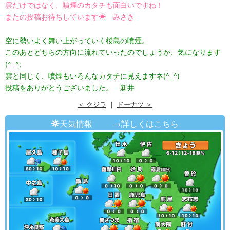
雲だけではなく、噴煙のカタチも面白いですね！
またの投稿お待ちしています☀ みさき
空に勢いよく舞い上がっていく桜島の噴煙。
このあとどちらの方向に流れていったのでしょうか、気になります
(^_^;
雲と同じく、噴煙もいろんなカタチに見えますネ(^_^)
投稿をありがとうございました。 新井
＜ クジラ
｜
ドーナツ ＞
天気情報
→詳しくはこちら