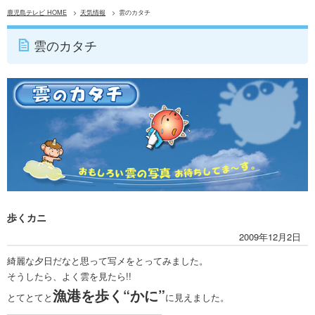
鹿児島テレビ HOME
天気情報
雲のカタチ
雲のカタチ
歩くカニ
2009年12月2日
綺麗な夕日だなと思って写メをとってみました。
そうしたら、よく雲を見たら!!
漁港を歩く“かに”
とてとてと
に見えました。