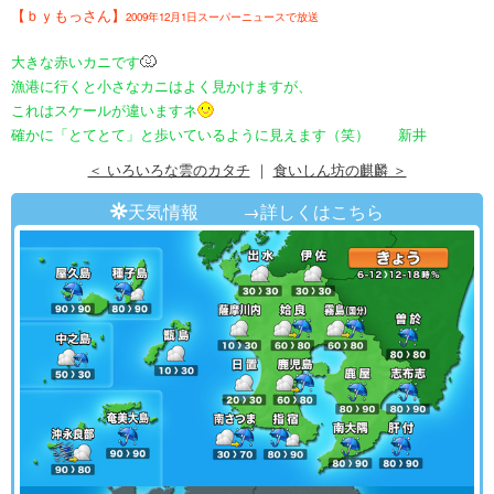
【ｂｙもっさん】
2009年12月1日スーパーニュースで放送
大きな赤いカニです
漁港に行くと小さなカニはよく見かけますが、
これはスケールが違いますネ
確かに「とてとて」と歩いているように見えます（笑） 新井
＜ いろいろな雲のカタチ
｜
食いしん坊の麒麟 ＞
天気情報
→詳しくはこちら