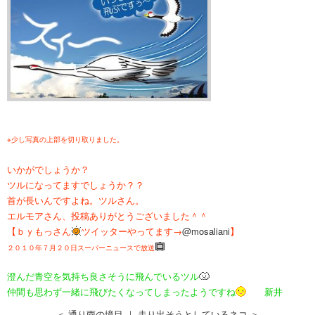
※少し写真の上部を切り取りました。
いかがでしょうか？
ツルになってますでしょうか？？
首が長いんですよね。ツルさん。
エルモアさん、投稿ありがとうございました＾＾
【ｂｙもっさん
ツイッターやってます→
@mosaliani
】
２０１０年７月２０日スーパーニュースで放送
澄んだ青空を気持ち良さそうに飛んでいるツル
仲間も思わず一緒に飛びたくなってしまったようですね
新井
＜ 通り雨の境目
｜
走り出そうとしているネコ ＞