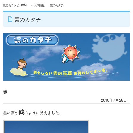
鹿児島テレビ HOME
天気情報
雲のカタチ
雲のカタチ
鶴
2010年7月28日
鶴
黒い雲が
のように見えました。