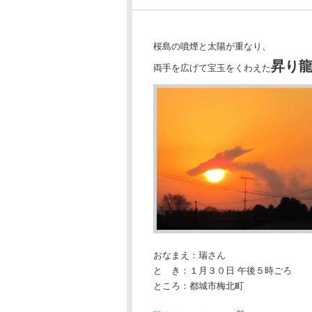
桜島の噴煙と太陽が重なり、
昇り
両手を広げて宝玉をくわえた
おなまえ：瑞さん
と き：１月３０日 午後５時ごろ
ところ：都城市梅北町