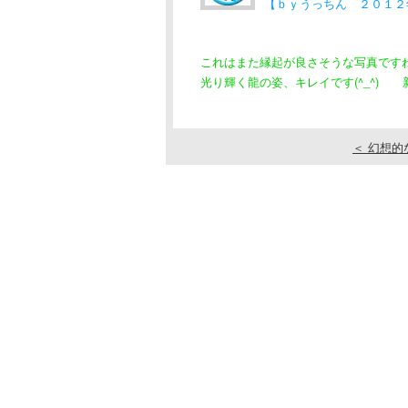
【ｂｙうっちん ２０１２
これはまた縁起が良さそうな写真です
光り輝く龍の姿、キレイです(^_^) 
＜ 幻想的