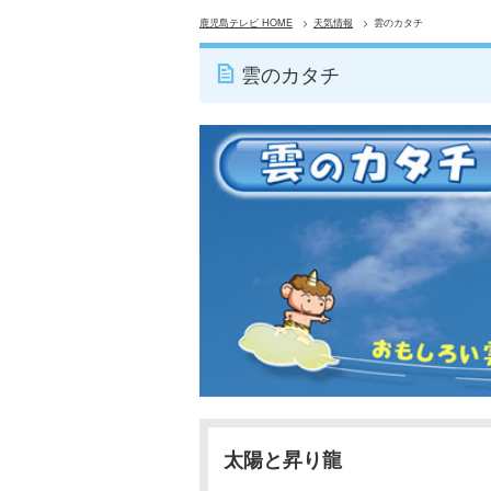
鹿児島テレビ HOME
天気情報
雲のカタチ
雲のカタチ
太陽と昇り龍