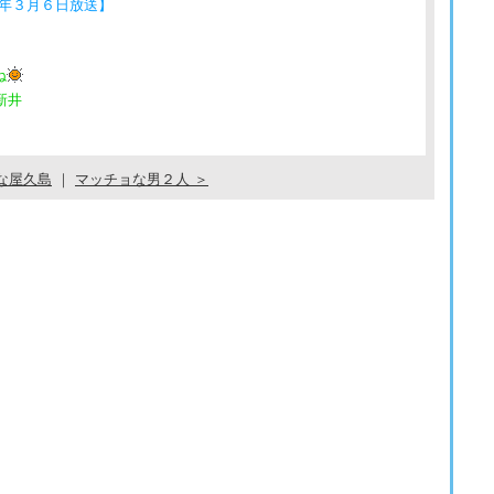
年３月６日放送】
ね
新井
な屋久島
｜
マッチョな男２人 ＞